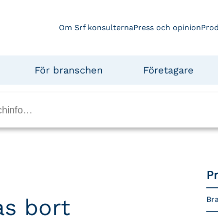
Om Srf konsulterna
Press och opinion
Pro
För branschen
Företagare
P
as bort
Bra