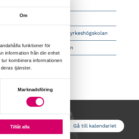
Srf Nyhetsbevakning
Om
Följ oss i sociala medier
pet brev till Myndigheten för yrkeshögskolan
andahålla funktioner för
amtidsutsikter i lönebranschen
n information från din enhet
 tur kombinera informationen
deras tjänster.
Marknadsföring
Gå till kalendariet
Lägg till i kalender
Tillåt alla