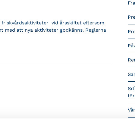
Fra
Pr
friskvårdsaktiviteter vid årsskiftet eftersom
kt med att nya aktiviteter godkänns. Reglerna
Pr
På
Re
Sa
Srf
fö
Vå