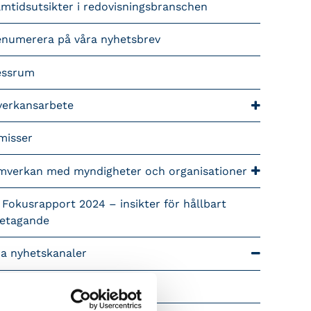
mtidsutsikter i redovisningsbranschen
enumerera på våra nyhetsbrev
essrum
verkansarbete
misser
mverkan med myndigheter och organisationer
 Fokusrapport 2024 – insikter för hållbart
retagande
ra nyhetskanaler
Tidningen Konsulten