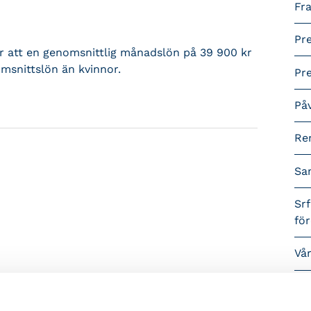
Fra
Pr
sar att en genomsnittlig månadslön på 39 900 kr
msnittslön än kvinnor.
Pr
På
Re
Sa
Srf
fö
Vå