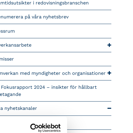
mtidsutsikter i redovisningsbranschen
enumerera på våra nyhetsbrev
essrum
verkansarbete
misser
mverkan med myndigheter och organisationer
 Fokusrapport 2024 – insikter för hållbart
retagande
ra nyhetskanaler
Tidningen Konsulten