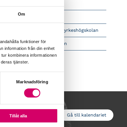
Srf Nyhetsbevakning
Om
Följ oss i sociala medier
pet brev till Myndigheten för yrkeshögskolan
andahålla funktioner för
amtidsutsikter i lönebranschen
n information från din enhet
 tur kombinera informationen
deras tjänster.
Marknadsföring
Gå till kalendariet
Lägg till i kalender
Tillåt alla