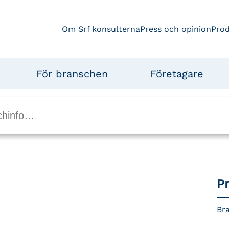
Om Srf konsulterna
Press och opinion
Pro
För branschen
Företagare
P
Bra