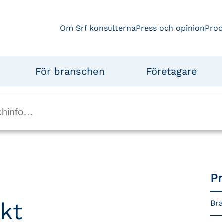
Om Srf konsulterna
Press och opinion
Pro
För branschen
Företagare
P
akt
Bra