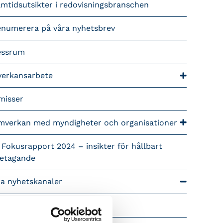
mtidsutsikter i redovisningsbranschen
enumerera på våra nyhetsbrev
essrum
verkansarbete
misser
mverkan med myndigheter och organisationer
 Fokusrapport 2024 – insikter för hållbart
retagande
ra nyhetskanaler
Tidningen Konsulten