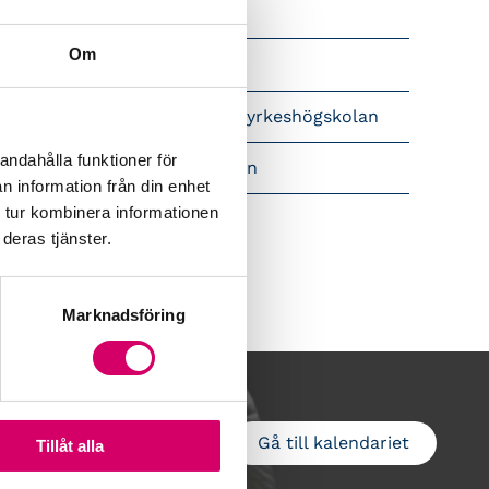
Srf Nyhetsbevakning
Om
Följ oss i sociala medier
pet brev till Myndigheten för yrkeshögskolan
andahålla funktioner för
amtidsutsikter i lönebranschen
n information från din enhet
 tur kombinera informationen
deras tjänster.
Marknadsföring
Gå till kalendariet
Lägg till i kalender
Tillåt alla