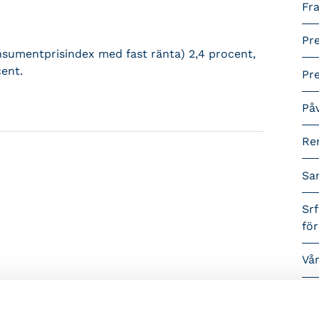
Fra
Pr
onsumentprisindex med fast ränta) 2,4 procent,
cent.
Pr
På
Re
Sa
Srf
fö
Vå