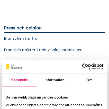
Press och opinion
Branschen i siffror
Framtidsutsikter i redovisningsbranschen
Prenumerera på våra nyhetsbrev
Pressrum
Samtycke
Information
Om
Påverkansarbete
Remisser
Denna webbplats använder cookies
Vi använder enhetsidentifierare för att anpassa innehållet
Samverkan med myndigheter och organisationer