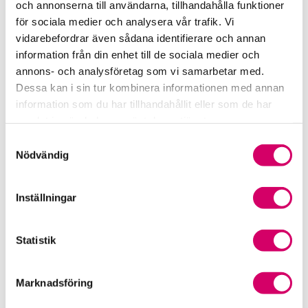
och annonserna till användarna, tillhandahålla funktioner
för sociala medier och analysera vår trafik. Vi
Srf Fokusrapport 2024 – insikter för hållbart
vidarebefordrar även sådana identifierare och annan
företagande
information från din enhet till de sociala medier och
annons- och analysföretag som vi samarbetar med.
Våra nyhetskanaler
Dessa kan i sin tur kombinera informationen med annan
information som du har tillhandahållit eller som de har
Tidningen Konsulten
samlat in när du har använt deras tjänster.
Samtyckesval
Srf Nyhetsbevakning
Nödvändig
Följ oss i sociala medier
Inställningar
Öppet brev till Myndigheten för yrkeshögskolan
Framtidsutsikter i lönebranschen
Statistik
Marknadsföring