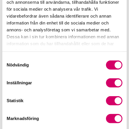
och annonserna till användarna, tillhandahålla funktioner
för sociala medier och analysera vår trafik. Vi
Srf Fokusrapport 2024 – insikter för hållbart
vidarebefordrar även sådana identifierare och annan
företagande
information från din enhet till de sociala medier och
annons- och analysföretag som vi samarbetar med.
Våra nyhetskanaler
Dessa kan i sin tur kombinera informationen med annan
information som du har tillhandahållit eller som de har
Tidningen Konsulten
samlat in när du har använt deras tjänster.
Samtyckesval
Srf Nyhetsbevakning
Nödvändig
Följ oss i sociala medier
Inställningar
Öppet brev till Myndigheten för yrkeshögskolan
Framtidsutsikter i lönebranschen
Statistik
Marknadsföring