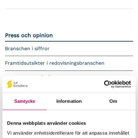
Press och opinion
Branschen i siffror
Framtidsutsikter i redovisningsbranschen
Prenumerera på våra nyhetsbrev
Pressrum
Samtycke
Information
Om
Påverkansarbete
Remisser
Denna webbplats använder cookies
Vi använder enhetsidentifierare för att anpassa innehållet
Samverkan med myndigheter och organisationer