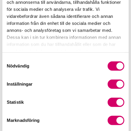
och annonserna till användarna, tillhandahålla funktioner
för sociala medier och analysera vår trafik. Vi
Srf Fokusrapport 2024 – insikter för hållbart
vidarebefordrar även sådana identifierare och annan
företagande
information från din enhet till de sociala medier och
annons- och analysföretag som vi samarbetar med.
Våra nyhetskanaler
Dessa kan i sin tur kombinera informationen med annan
information som du har tillhandahållit eller som de har
Tidningen Konsulten
samlat in när du har använt deras tjänster.
Samtyckesval
Srf Nyhetsbevakning
Nödvändig
Följ oss i sociala medier
Inställningar
Öppet brev till Myndigheten för yrkeshögskolan
Framtidsutsikter i lönebranschen
Statistik
Marknadsföring