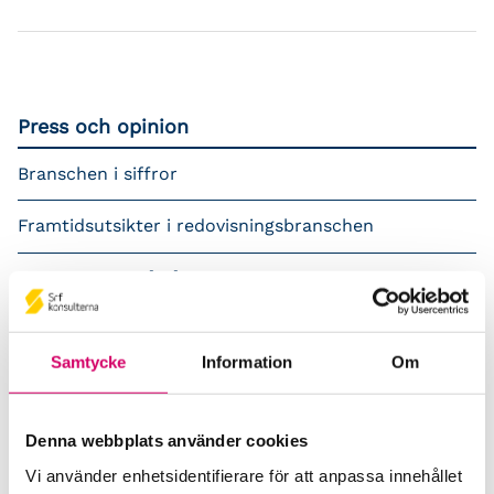
Press och opinion
Branschen i siffror
Framtidsutsikter i redovisningsbranschen
Prenumerera på våra nyhetsbrev
Pressrum
Samtycke
Information
Om
Påverkansarbete
Remisser
Denna webbplats använder cookies
Vi använder enhetsidentifierare för att anpassa innehållet
Samverkan med myndigheter och organisationer