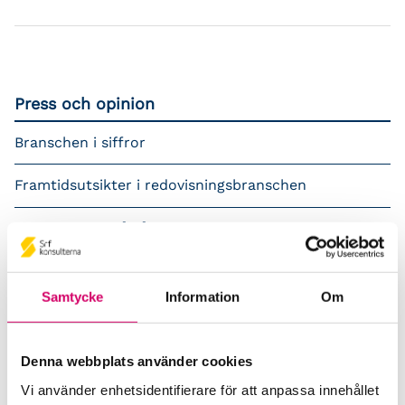
Press och opinion
Branschen i siffror
Framtidsutsikter i redovisningsbranschen
Prenumerera på våra nyhetsbrev
Pressrum
Samtycke
Information
Om
Påverkansarbete
Remisser
Denna webbplats använder cookies
Vi använder enhetsidentifierare för att anpassa innehållet
Samverkan med myndigheter och organisationer