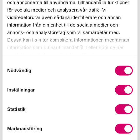
och annonserna till användarna, tillhandahålla funktioner
för sociala medier och analysera vår trafik. Vi
Srf Fokusrapport 2024 – insikter för hållbart
vidarebefordrar även sådana identifierare och annan
företagande
information från din enhet till de sociala medier och
annons- och analysföretag som vi samarbetar med.
Våra nyhetskanaler
Dessa kan i sin tur kombinera informationen med annan
information som du har tillhandahållit eller som de har
Tidningen Konsulten
samlat in när du har använt deras tjänster.
Samtyckesval
Srf Nyhetsbevakning
Nödvändig
Följ oss i sociala medier
Inställningar
Öppet brev till Myndigheten för yrkeshögskolan
Framtidsutsikter i lönebranschen
Statistik
Marknadsföring