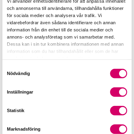
Vi använder enhetsidentifierare för att anpassa innehållet
och annonserna till användarna, tillhandahålla funktioner
Samverkan med myndigheter och organisationer
för sociala medier och analysera vår trafik. Vi
vidarebefordrar även sådana identifierare och annan
Srf Fokusrapport 2024 – insikter för hållbart
information från din enhet till de sociala medier och
företagande
annons- och analysföretag som vi samarbetar med.
Dessa kan i sin tur kombinera informationen med annan
Våra nyhetskanaler
information som du har tillhandahållit eller som de har
samlat in när du har använt deras tjänster.
Tidningen Konsulten
Samtyckesval
Nödvändig
Srf Nyhetsbevakning
Följ oss i sociala medier
Inställningar
Öppet brev till Myndigheten för yrkeshögskolan
Statistik
Framtidsutsikter i lönebranschen
Marknadsföring