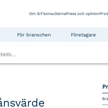
Om Srf konsulterna
Press och opinion
Pro
För branschen
Företagare
P
ånsvärde
Bra