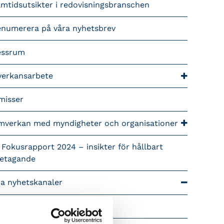
mtidsutsikter i redovisningsbranschen
enumerera på våra nyhetsbrev
essrum
verkansarbete
misser
mverkan med myndigheter och organisationer
 Fokusrapport 2024 – insikter för hållbart
retagande
ra nyhetskanaler
Tidningen Konsulten