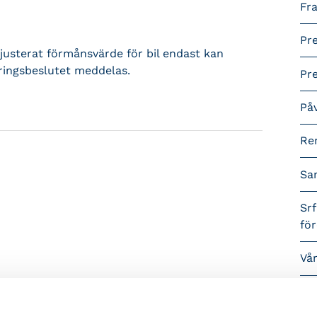
Fra
Pr
t justerat förmånsvärde för bil endast kan
ingsbeslutet meddelas.
Pr
På
Re
Sa
Srf
fö
Vå