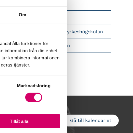
Srf Nyhetsbevakning
Om
Följ oss i sociala medier
pet brev till Myndigheten för yrkeshögskolan
andahålla funktioner för
amtidsutsikter i lönebranschen
n information från din enhet
 tur kombinera informationen
deras tjänster.
Marknadsföring
Gå till kalendariet
Lägg till i kalender
Tillåt alla