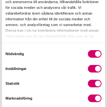
och annonserna till användarna, tillhandahålla funktioner
för sociala medier och analysera vår trafik. Vi
Srf Fokusrapport 2024 – insikter för hållbart
vidarebefordrar även sådana identifierare och annan
företagande
information från din enhet till de sociala medier och
annons- och analysföretag som vi samarbetar med.
Våra nyhetskanaler
Dessa kan i sin tur kombinera informationen med annan
information som du har tillhandahållit eller som de har
Tidningen Konsulten
samlat in när du har använt deras tjänster.
Samtyckesval
Srf Nyhetsbevakning
Nödvändig
Följ oss i sociala medier
Inställningar
Öppet brev till Myndigheten för yrkeshögskolan
Framtidsutsikter i lönebranschen
Statistik
Marknadsföring