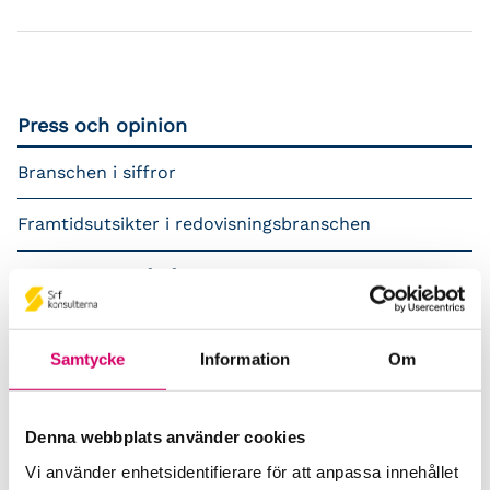
Press och opinion
Branschen i siffror
Framtidsutsikter i redovisningsbranschen
Prenumerera på våra nyhetsbrev
Pressrum
Samtycke
Information
Om
Påverkansarbete
Remisser
Denna webbplats använder cookies
Vi använder enhetsidentifierare för att anpassa innehållet
Samverkan med myndigheter och organisationer