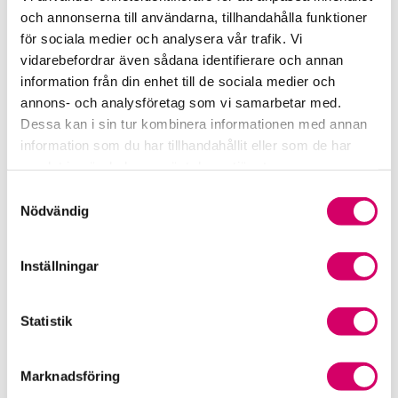
Samverkan med myndigheter och organisationer
och annonserna till användarna, tillhandahålla funktioner
för sociala medier och analysera vår trafik. Vi
Srf Fokusrapport 2024 – insikter för hållbart
vidarebefordrar även sådana identifierare och annan
företagande
information från din enhet till de sociala medier och
annons- och analysföretag som vi samarbetar med.
Våra nyhetskanaler
Dessa kan i sin tur kombinera informationen med annan
information som du har tillhandahållit eller som de har
Tidningen Konsulten
samlat in när du har använt deras tjänster.
Samtyckesval
Srf Nyhetsbevakning
Nödvändig
Följ oss i sociala medier
Inställningar
Öppet brev till Myndigheten för yrkeshögskolan
Statistik
Framtidsutsikter i lönebranschen
Marknadsföring