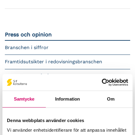
Press och opinion
Branschen i siffror
Framtidsutsikter i redovisningsbranschen
Prenumerera på våra nyhetsbrev
Pressrum
Samtycke
Information
Om
Påverkansarbete
Remisser
Denna webbplats använder cookies
Vi använder enhetsidentifierare för att anpassa innehållet
Samverkan med myndigheter och organisationer