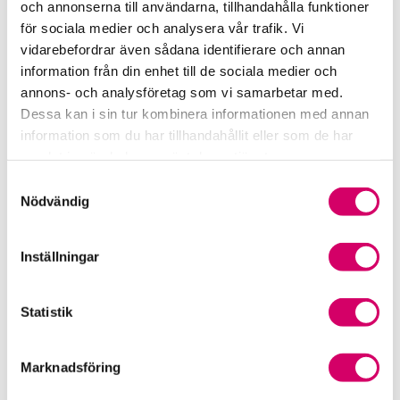
och annonserna till användarna, tillhandahålla funktioner
för sociala medier och analysera vår trafik. Vi
Srf Fokusrapport 2024 – insikter för hållbart
vidarebefordrar även sådana identifierare och annan
företagande
information från din enhet till de sociala medier och
annons- och analysföretag som vi samarbetar med.
Våra nyhetskanaler
Dessa kan i sin tur kombinera informationen med annan
information som du har tillhandahållit eller som de har
Tidningen Konsulten
samlat in när du har använt deras tjänster.
Samtyckesval
Srf Nyhetsbevakning
Nödvändig
Följ oss i sociala medier
Inställningar
Öppet brev till Myndigheten för yrkeshögskolan
Framtidsutsikter i lönebranschen
Statistik
Marknadsföring