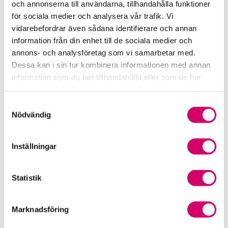
och annonserna till användarna, tillhandahålla funktioner
för sociala medier och analysera vår trafik. Vi
Srf Fokusrapport 2024 – insikter för hållbart
vidarebefordrar även sådana identifierare och annan
företagande
information från din enhet till de sociala medier och
annons- och analysföretag som vi samarbetar med.
Våra nyhetskanaler
Dessa kan i sin tur kombinera informationen med annan
information som du har tillhandahållit eller som de har
Tidningen Konsulten
samlat in när du har använt deras tjänster.
Samtyckesval
Srf Nyhetsbevakning
Nödvändig
Följ oss i sociala medier
Inställningar
Öppet brev till Myndigheten för yrkeshögskolan
Framtidsutsikter i lönebranschen
Statistik
Marknadsföring