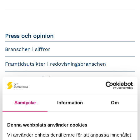
Press och opinion
Branschen i siffror
Framtidsutsikter i redovisningsbranschen
Prenumerera på våra nyhetsbrev
Pressrum
Samtycke
Information
Om
Påverkansarbete
Remisser
Denna webbplats använder cookies
Vi använder enhetsidentifierare för att anpassa innehållet
Samverkan med myndigheter och organisationer