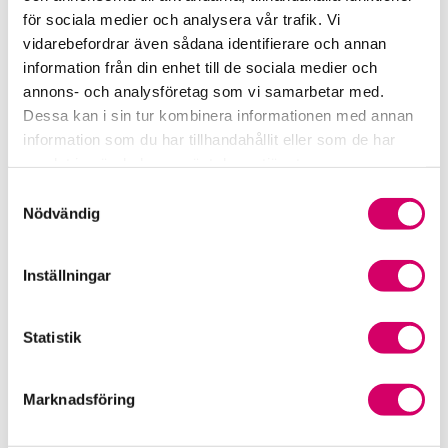
Srf Fokusrapport 2024 – insikter för hållbart
för sociala medier och analysera vår trafik. Vi
företagande
vidarebefordrar även sådana identifierare och annan
information från din enhet till de sociala medier och
Våra nyhetskanaler
annons- och analysföretag som vi samarbetar med.
Dessa kan i sin tur kombinera informationen med annan
Tidningen Konsulten
information som du har tillhandahållit eller som de har
samlat in när du har använt deras tjänster.
Srf Nyhetsbevakning
Samtyckesval
Nödvändig
Följ oss i sociala medier
Inställningar
Öppet brev till Myndigheten för yrkeshögskolan
Framtidsutsikter i lönebranschen
Statistik
Marknadsföring