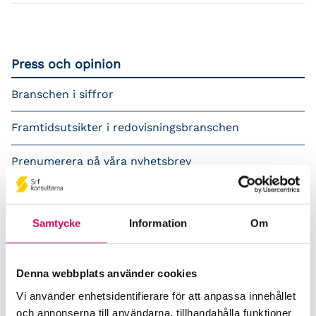
Press och opinion
Branschen i siffror
Framtidsutsikter i redovisningsbranschen
Prenumerera på våra nyhetsbrev
Pressrum
Samtycke
Information
Om
Påverkansarbete
Remisser
Denna webbplats använder cookies
Samverkan med myndigheter och organisationer
Vi använder enhetsidentifierare för att anpassa innehållet
och annonserna till användarna, tillhandahålla funktioner