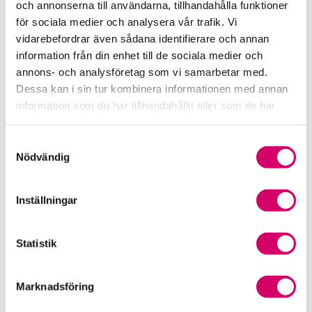
och annonserna till användarna, tillhandahålla funktioner
för sociala medier och analysera vår trafik. Vi
Srf Fokusrapport 2024 – insikter för hållbart
vidarebefordrar även sådana identifierare och annan
företagande
information från din enhet till de sociala medier och
annons- och analysföretag som vi samarbetar med.
Våra nyhetskanaler
Dessa kan i sin tur kombinera informationen med annan
information som du har tillhandahållit eller som de har
Tidningen Konsulten
samlat in när du har använt deras tjänster.
Samtyckesval
Srf Nyhetsbevakning
Nödvändig
Följ oss i sociala medier
Inställningar
Öppet brev till Myndigheten för yrkeshögskolan
Framtidsutsikter i lönebranschen
Statistik
Marknadsföring