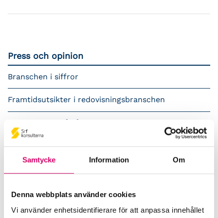
Press och opinion
Branschen i siffror
Framtidsutsikter i redovisningsbranschen
Prenumerera på våra nyhetsbrev
Pressrum
Samtycke
Information
Om
Påverkansarbete
Remisser
Denna webbplats använder cookies
Vi använder enhetsidentifierare för att anpassa innehållet
Samverkan med myndigheter och organisationer