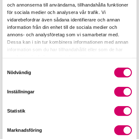
Samverkan med myndigheter och organisationer
och annonserna till användarna, tillhandahålla funktioner
för sociala medier och analysera vår trafik. Vi
Srf Fokusrapport 2024 – insikter för hållbart
vidarebefordrar även sådana identifierare och annan
företagande
information från din enhet till de sociala medier och
annons- och analysföretag som vi samarbetar med.
Våra nyhetskanaler
Dessa kan i sin tur kombinera informationen med annan
information som du har tillhandahållit eller som de har
Tidningen Konsulten
samlat in när du har använt deras tjänster.
Samtyckesval
Srf Nyhetsbevakning
Nödvändig
Följ oss i sociala medier
Inställningar
Öppet brev till Myndigheten för yrkeshögskolan
Statistik
Framtidsutsikter i lönebranschen
Marknadsföring