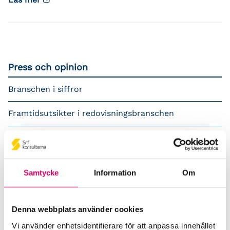
Press och opinion
Branschen i siffror
Framtidsutsikter i redovisningsbranschen
Prenumerera på våra nyhetsbrev
Pressrum
Samtycke
Information
Om
Påverkansarbete
Denna webbplats använder cookies
Remisser
Vi använder enhetsidentifierare för att anpassa innehållet