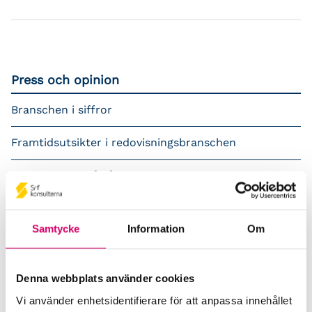
Press och opinion
Branschen i siffror
Framtidsutsikter i redovisningsbranschen
Prenumerera på våra nyhetsbrev
Pressrum
Samtycke
Information
Om
Påverkansarbete
Remisser
Denna webbplats använder cookies
Vi använder enhetsidentifierare för att anpassa innehållet
Samverkan med myndigheter och organisationer