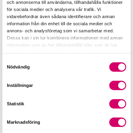
och annonserna till användarna, tillhandahålla funktioner
för sociala medier och analysera vår trafik. Vi
Srf Fokusrapport 2024 – insikter för hållbart
vidarebefordrar även sådana identifierare och annan
företagande
information från din enhet till de sociala medier och
annons- och analysföretag som vi samarbetar med.
Våra nyhetskanaler
Dessa kan i sin tur kombinera informationen med annan
information som du har tillhandahållit eller som de har
Tidningen Konsulten
samlat in när du har använt deras tjänster.
Samtyckesval
Srf Nyhetsbevakning
Nödvändig
Följ oss i sociala medier
Inställningar
Öppet brev till Myndigheten för yrkeshögskolan
Framtidsutsikter i lönebranschen
Statistik
Marknadsföring