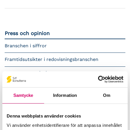
Press och opinion
Branschen i siffror
Framtidsutsikter i redovisningsbranschen
Prenumerera på våra nyhetsbrev
Pressrum
Samtycke
Information
Om
Påverkansarbete
Remisser
Denna webbplats använder cookies
Vi använder enhetsidentifierare för att anpassa innehållet
Samverkan med myndigheter och organisationer