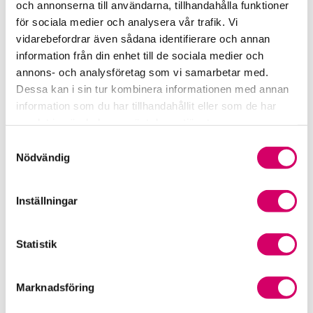
och annonserna till användarna, tillhandahålla funktioner
för sociala medier och analysera vår trafik. Vi
Srf Fokusrapport 2024 – insikter för hållbart
vidarebefordrar även sådana identifierare och annan
företagande
information från din enhet till de sociala medier och
annons- och analysföretag som vi samarbetar med.
Våra nyhetskanaler
Dessa kan i sin tur kombinera informationen med annan
information som du har tillhandahållit eller som de har
Tidningen Konsulten
samlat in när du har använt deras tjänster.
Samtyckesval
Srf Nyhetsbevakning
Nödvändig
Följ oss i sociala medier
Inställningar
Öppet brev till Myndigheten för yrkeshögskolan
Framtidsutsikter i lönebranschen
Statistik
Marknadsföring