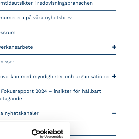
mtidsutsikter i redovisningsbranschen
enumerera på våra nyhetsbrev
essrum
verkansarbete
misser
mverkan med myndigheter och organisationer
 Fokusrapport 2024 – insikter för hållbart
retagande
ra nyhetskanaler
Tidningen Konsulten