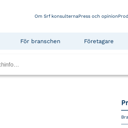
Om Srf konsulterna
Press och opinion
Pro
För branschen
Företagare
P
Bra