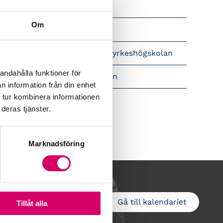
Srf Nyhetsbevakning
Om
Följ oss i sociala medier
pet brev till Myndigheten för yrkeshögskolan
andahålla funktioner för
amtidsutsikter i lönebranschen
n information från din enhet
 tur kombinera informationen
deras tjänster.
Marknadsföring
Gå till kalendariet
Lägg till i kalender
Tillåt alla