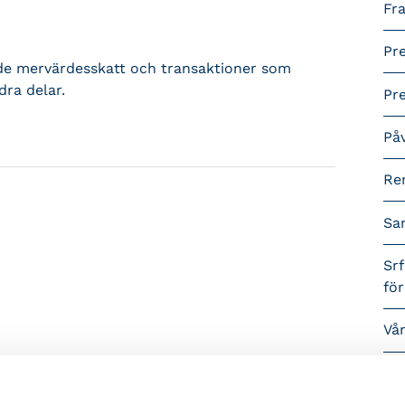
Fra
Pr
ande mervärdesskatt och transaktioner som
dra delar.
Pr
På
Re
Sa
Srf
fö
Vå