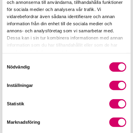
och annonserna till användarna, tillhandahålla funktioner
för sociala medier och analysera vår trafik. Vi
Srf Fokusrapport 2024 – insikter för hållbart
vidarebefordrar även sådana identifierare och annan
företagande
information från din enhet till de sociala medier och
annons- och analysföretag som vi samarbetar med.
Våra nyhetskanaler
Dessa kan i sin tur kombinera informationen med annan
information som du har tillhandahållit eller som de har
Tidningen Konsulten
samlat in när du har använt deras tjänster.
Samtyckesval
Srf Nyhetsbevakning
Nödvändig
Följ oss i sociala medier
Inställningar
Öppet brev till Myndigheten för yrkeshögskolan
Framtidsutsikter i lönebranschen
Statistik
Marknadsföring