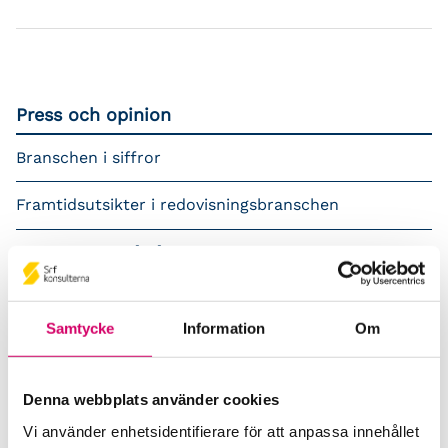
Press och opinion
Branschen i siffror
Framtidsutsikter i redovisningsbranschen
Prenumerera på våra nyhetsbrev
Pressrum
Samtycke
Information
Om
Påverkansarbete
Remisser
Denna webbplats använder cookies
Vi använder enhetsidentifierare för att anpassa innehållet
Samverkan med myndigheter och organisationer