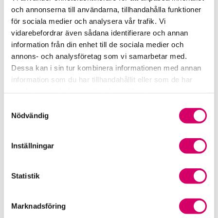
Samverkan med myndigheter och organisationer
och annonserna till användarna, tillhandahålla funktioner
för sociala medier och analysera vår trafik. Vi
Srf Fokusrapport 2024 – insikter för hållbart
vidarebefordrar även sådana identifierare och annan
företagande
information från din enhet till de sociala medier och
annons- och analysföretag som vi samarbetar med.
Våra nyhetskanaler
Dessa kan i sin tur kombinera informationen med annan
information som du har tillhandahållit eller som de har
Tidningen Konsulten
samlat in när du har använt deras tjänster.
Samtyckesval
Srf Nyhetsbevakning
Nödvändig
Följ oss i sociala medier
Inställningar
Öppet brev till Myndigheten för yrkeshögskolan
Statistik
Framtidsutsikter i lönebranschen
Marknadsföring