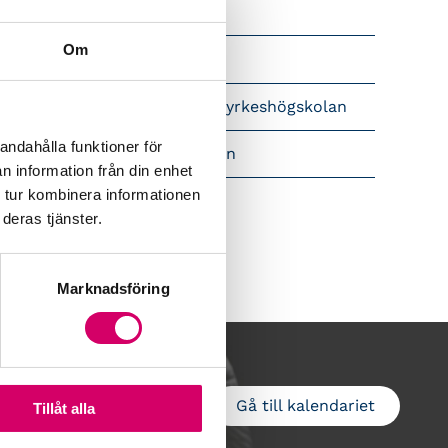
Srf Nyhetsbevakning
Om
Följ oss i sociala medier
pet brev till Myndigheten för yrkeshögskolan
andahålla funktioner för
amtidsutsikter i lönebranschen
n information från din enhet
 tur kombinera informationen
deras tjänster.
Marknadsföring
Gå till kalendariet
Lägg till i kalender
Tillåt alla