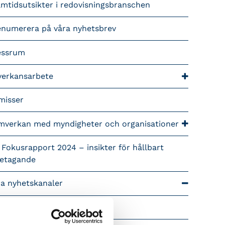
mtidsutsikter i redovisningsbranschen
enumerera på våra nyhetsbrev
essrum
verkansarbete
misser
mverkan med myndigheter och organisationer
 Fokusrapport 2024 – insikter för hållbart
retagande
ra nyhetskanaler
Tidningen Konsulten