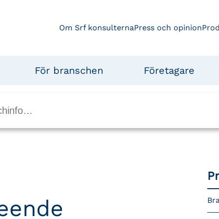
Om Srf konsulterna
Press och opinion
Pro
För branschen
Företagare
P
seende
Bra