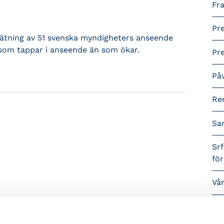
Fra
Pr
mätning av 51 svenska myndigheters anseende
r som tappar i anseende än som ökar.
Pr
På
Re
Sa
Srf
fö
Vå