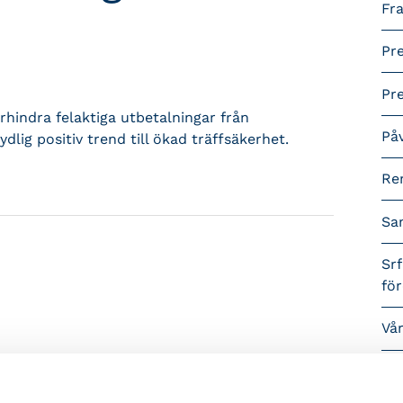
Fra
Pr
Pr
hindra felaktiga utbetalningar från
På
lig positiv trend till ökad träffsäkerhet.
Re
Sa
Srf
fö
Vå