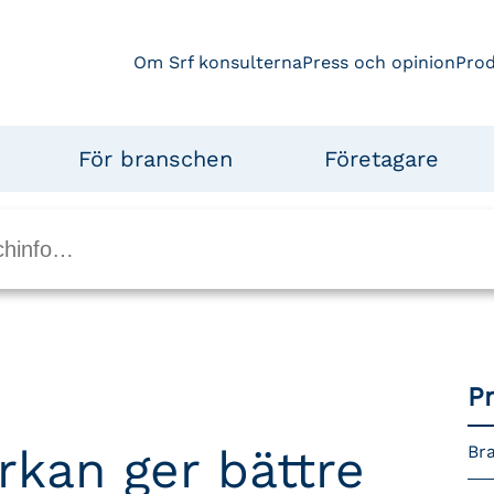
Om Srf konsulterna
Press och opinion
Pro
För branschen
Företagare
P
kan ger bättre
Bra