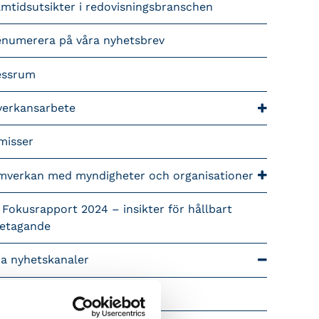
mtidsutsikter i redovisningsbranschen
enumerera på våra nyhetsbrev
essrum
verkansarbete
misser
mverkan med myndigheter och organisationer
 Fokusrapport 2024 – insikter för hållbart
retagande
ra nyhetskanaler
Tidningen Konsulten