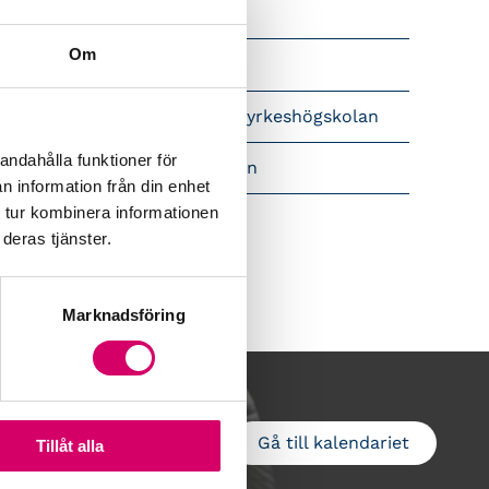
Srf Nyhetsbevakning
Om
Följ oss i sociala medier
pet brev till Myndigheten för yrkeshögskolan
andahålla funktioner för
amtidsutsikter i lönebranschen
n information från din enhet
 tur kombinera informationen
deras tjänster.
Marknadsföring
Gå till kalendariet
Lägg till i kalender
Tillåt alla