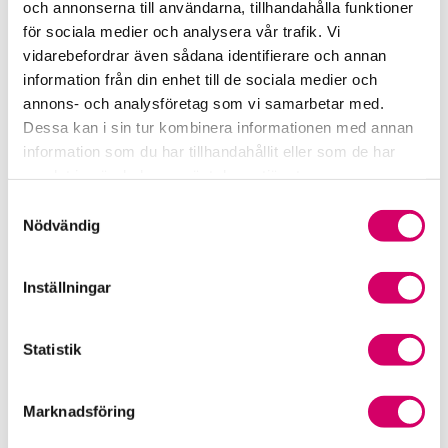
och annonserna till användarna, tillhandahålla funktioner
för sociala medier och analysera vår trafik. Vi
Srf Fokusrapport 2024 – insikter för hållbart
vidarebefordrar även sådana identifierare och annan
företagande
information från din enhet till de sociala medier och
annons- och analysföretag som vi samarbetar med.
Våra nyhetskanaler
Dessa kan i sin tur kombinera informationen med annan
information som du har tillhandahållit eller som de har
Tidningen Konsulten
samlat in när du har använt deras tjänster.
Samtyckesval
Srf Nyhetsbevakning
Nödvändig
Följ oss i sociala medier
Inställningar
Öppet brev till Myndigheten för yrkeshögskolan
Framtidsutsikter i lönebranschen
Statistik
Marknadsföring