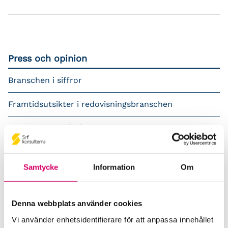
Press och opinion
Branschen i siffror
Framtidsutsikter i redovisningsbranschen
Prenumerera på våra nyhetsbrev
Pressrum
Samtycke
Information
Om
Påverkansarbete
Remisser
Denna webbplats använder cookies
Vi använder enhetsidentifierare för att anpassa innehållet
Samverkan med myndigheter och organisationer