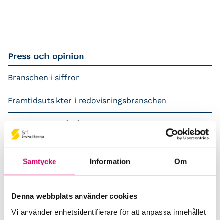
Press och opinion
Branschen i siffror
Framtidsutsikter i redovisningsbranschen
Prenumerera på våra nyhetsbrev
Pressrum
Samtycke
Information
Om
Påverkansarbete
Remisser
Denna webbplats använder cookies
Vi använder enhetsidentifierare för att anpassa innehållet
Samverkan med myndigheter och organisationer