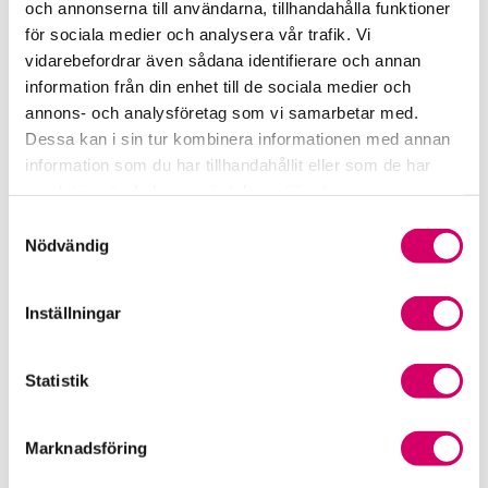
och annonserna till användarna, tillhandahålla funktioner
för sociala medier och analysera vår trafik. Vi
Srf Fokusrapport 2024 – insikter för hållbart
vidarebefordrar även sådana identifierare och annan
företagande
information från din enhet till de sociala medier och
annons- och analysföretag som vi samarbetar med.
Våra nyhetskanaler
Dessa kan i sin tur kombinera informationen med annan
information som du har tillhandahållit eller som de har
Tidningen Konsulten
samlat in när du har använt deras tjänster.
Samtyckesval
Srf Nyhetsbevakning
Nödvändig
Följ oss i sociala medier
Inställningar
Öppet brev till Myndigheten för yrkeshögskolan
Framtidsutsikter i lönebranschen
Statistik
Marknadsföring