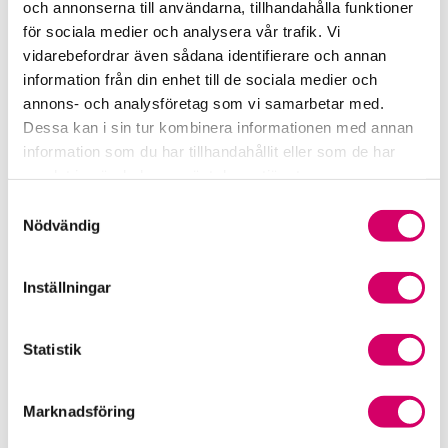
och annonserna till användarna, tillhandahålla funktioner
för sociala medier och analysera vår trafik. Vi
Srf Fokusrapport 2024 – insikter för hållbart
vidarebefordrar även sådana identifierare och annan
företagande
information från din enhet till de sociala medier och
annons- och analysföretag som vi samarbetar med.
Våra nyhetskanaler
Dessa kan i sin tur kombinera informationen med annan
information som du har tillhandahållit eller som de har
Tidningen Konsulten
samlat in när du har använt deras tjänster.
Samtyckesval
Srf Nyhetsbevakning
Nödvändig
Följ oss i sociala medier
Inställningar
Öppet brev till Myndigheten för yrkeshögskolan
Framtidsutsikter i lönebranschen
Statistik
Marknadsföring