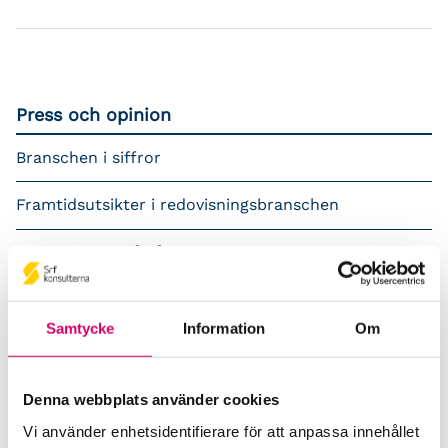
Press och opinion
Branschen i siffror
Framtidsutsikter i redovisningsbranschen
Prenumerera på våra nyhetsbrev
Pressrum
Samtycke
Information
Om
Påverkansarbete
Remisser
Denna webbplats använder cookies
Vi använder enhetsidentifierare för att anpassa innehållet
Samverkan med myndigheter och organisationer