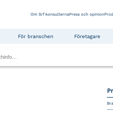
Om Srf konsulterna
Press och opinion
Pro
För branschen
Företagare
P
Bra