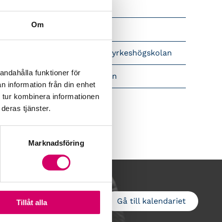
Srf Nyhetsbevakning
Om
Följ oss i sociala medier
pet brev till Myndigheten för yrkeshögskolan
andahålla funktioner för
amtidsutsikter i lönebranschen
n information från din enhet
 tur kombinera informationen
deras tjänster.
Marknadsföring
Gå till kalendariet
Lägg till i kalender
Tillåt alla