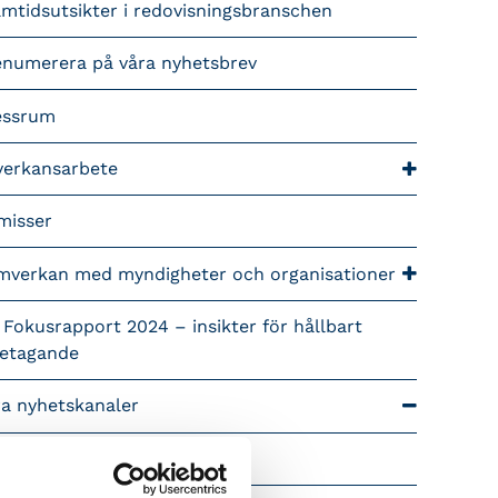
mtidsutsikter i redovisningsbranschen
enumerera på våra nyhetsbrev
essrum
verkansarbete
misser
mverkan med myndigheter och organisationer
 Fokusrapport 2024 – insikter för hållbart
retagande
ra nyhetskanaler
Tidningen Konsulten