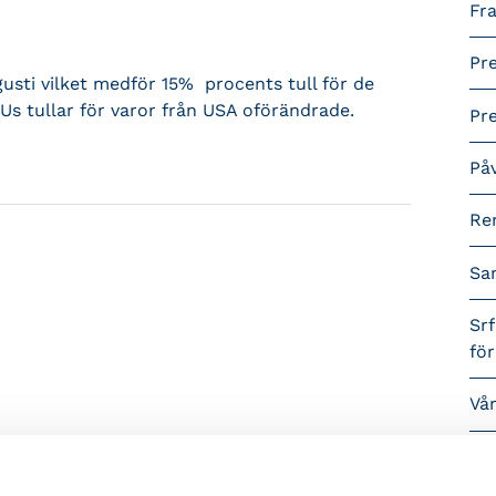
Fra
Pr
ugusti vilket medför 15% procents tull för de
EUs tullar för varor från USA oförändrade.
Pr
På
Re
Sa
Srf
fö
Vå