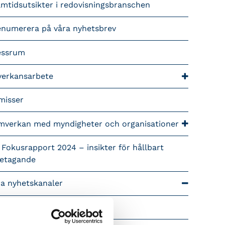
mtidsutsikter i redovisningsbranschen
enumerera på våra nyhetsbrev
essrum
verkansarbete
misser
mverkan med myndigheter och organisationer
 Fokusrapport 2024 – insikter för hållbart
retagande
ra nyhetskanaler
Tidningen Konsulten