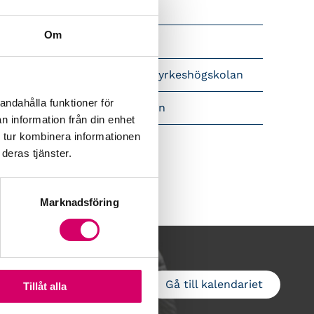
Srf Nyhetsbevakning
Om
Följ oss i sociala medier
pet brev till Myndigheten för yrkeshögskolan
andahålla funktioner för
amtidsutsikter i lönebranschen
n information från din enhet
 tur kombinera informationen
deras tjänster.
Marknadsföring
Gå till kalendariet
Lägg till i kalender
Tillåt alla