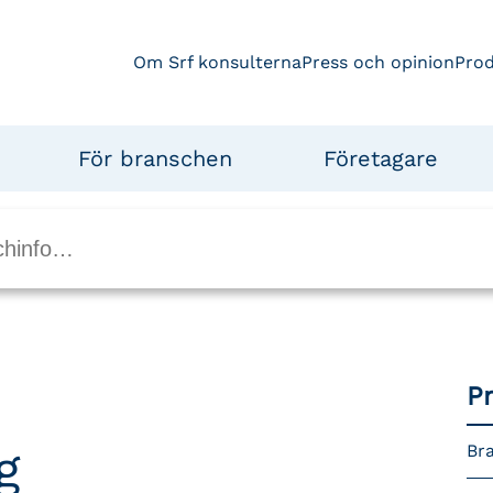
Om Srf konsulterna
Press och opinion
Pro
För branschen
Företagare
P
g
Bra