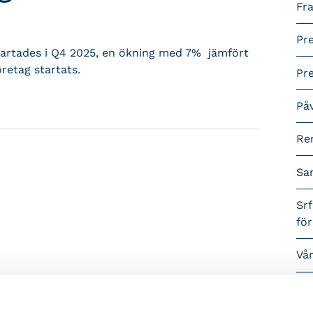
Fra
Pr
startades i Q4 2025, en ökning med 7% jämfört
retag startats.
Pr
På
Re
Sa
Srf
fö
Vå