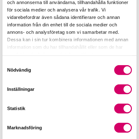
och annonserna till användarna, tillhandahålla funktioner
för sociala medier och analysera vår trafik. Vi
Srf Fokusrapport 2024 – insikter för hållbart
vidarebefordrar även sådana identifierare och annan
företagande
information från din enhet till de sociala medier och
annons- och analysföretag som vi samarbetar med.
Våra nyhetskanaler
Dessa kan i sin tur kombinera informationen med annan
information som du har tillhandahållit eller som de har
Tidningen Konsulten
samlat in när du har använt deras tjänster.
Samtyckesval
Srf Nyhetsbevakning
Nödvändig
Följ oss i sociala medier
Inställningar
Öppet brev till Myndigheten för yrkeshögskolan
Framtidsutsikter i lönebranschen
Statistik
Marknadsföring