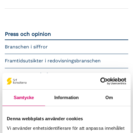
Press och opinion
Branschen i siffror
Framtidsutsikter i redovisningsbranschen
Prenumerera på våra nyhetsbrev
Pressrum
Samtycke
Information
Om
Påverkansarbete
Remisser
Denna webbplats använder cookies
Vi använder enhetsidentifierare för att anpassa innehållet
Samverkan med myndigheter och organisationer