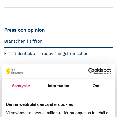
Press och opinion
Branschen i siffror
Framtidsutsikter i redovisningsbranschen
Prenumerera på våra nyhetsbrev
Pressrum
Samtycke
Information
Om
Påverkansarbete
Remisser
Denna webbplats använder cookies
Vi använder enhetsidentifierare för att anpassa innehållet
Samverkan med myndigheter och organisationer