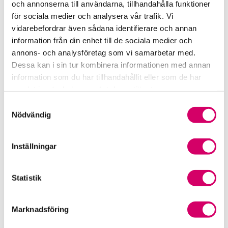
och annonserna till användarna, tillhandahålla funktioner
för sociala medier och analysera vår trafik. Vi
Srf Fokusrapport 2024 – insikter för hållbart
vidarebefordrar även sådana identifierare och annan
företagande
information från din enhet till de sociala medier och
annons- och analysföretag som vi samarbetar med.
Våra nyhetskanaler
Dessa kan i sin tur kombinera informationen med annan
information som du har tillhandahållit eller som de har
Tidningen Konsulten
samlat in när du har använt deras tjänster.
Samtyckesval
Srf Nyhetsbevakning
Nödvändig
Följ oss i sociala medier
Inställningar
Öppet brev till Myndigheten för yrkeshögskolan
Framtidsutsikter i lönebranschen
Statistik
Marknadsföring