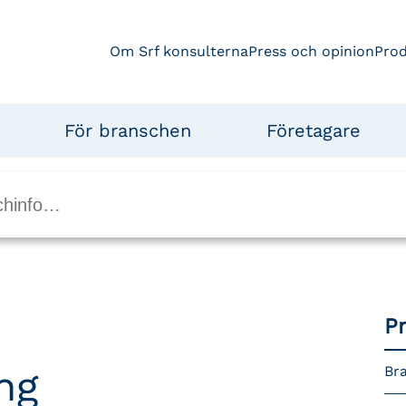
Om Srf konsulterna
Press och opinion
Pro
För branschen
Företagare
P
ng
Bra