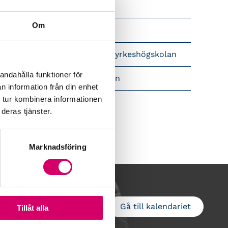
Srf Nyhetsbevakning
Om
Följ oss i sociala medier
pet brev till Myndigheten för yrkeshögskolan
andahålla funktioner för
amtidsutsikter i lönebranschen
n information från din enhet
 tur kombinera informationen
deras tjänster.
Marknadsföring
Gå till kalendariet
Lägg till i kalender
Tillåt alla