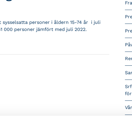
Fra
Pr
sysselsatta personer i åldern 15-74 år i juli
51 000 personer jämfört med juli 2022.
Pr
På
Re
Sa
Srf
fö
Vå