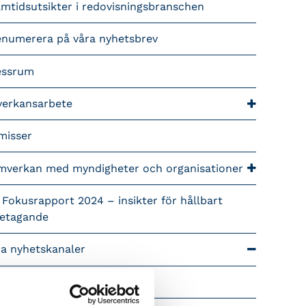
mtidsutsikter i redovisningsbranschen
enumerera på våra nyhetsbrev
essrum
verkansarbete
misser
mverkan med myndigheter och organisationer
 Fokusrapport 2024 – insikter för hållbart
retagande
ra nyhetskanaler
Tidningen Konsulten