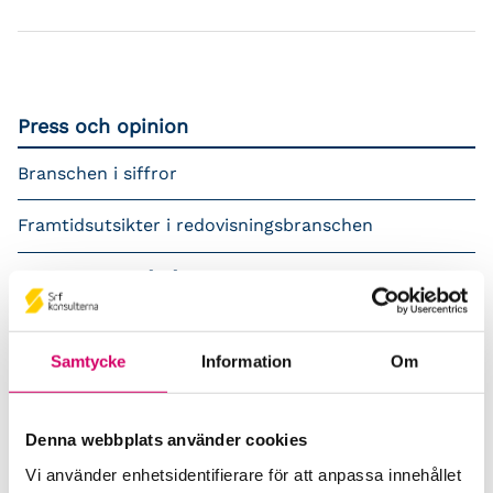
Press och opinion
Branschen i siffror
Framtidsutsikter i redovisningsbranschen
Prenumerera på våra nyhetsbrev
Pressrum
Samtycke
Information
Om
Påverkansarbete
Remisser
Denna webbplats använder cookies
Vi använder enhetsidentifierare för att anpassa innehållet
Samverkan med myndigheter och organisationer