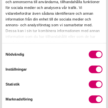
och annonserna till användarna, tillhandahålla funktioner
för sociala medier och analysera vår trafik. Vi
Srf Fokusrapport 2024 – insikter för hållbart
vidarebefordrar även sådana identifierare och annan
företagande
information från din enhet till de sociala medier och
annons- och analysföretag som vi samarbetar med.
Våra nyhetskanaler
Dessa kan i sin tur kombinera informationen med annan
information som du har tillhandahållit eller som de har
Tidningen Konsulten
samlat in när du har använt deras tjänster.
Samtyckesval
Srf Nyhetsbevakning
Nödvändig
Följ oss i sociala medier
Inställningar
Öppet brev till Myndigheten för yrkeshögskolan
Framtidsutsikter i lönebranschen
Statistik
Marknadsföring