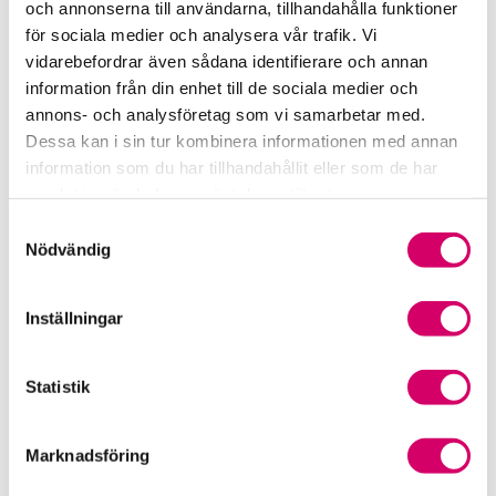
och annonserna till användarna, tillhandahålla funktioner
för sociala medier och analysera vår trafik. Vi
Srf Fokusrapport 2024 – insikter för hållbart
vidarebefordrar även sådana identifierare och annan
företagande
information från din enhet till de sociala medier och
annons- och analysföretag som vi samarbetar med.
Våra nyhetskanaler
Dessa kan i sin tur kombinera informationen med annan
information som du har tillhandahållit eller som de har
Tidningen Konsulten
samlat in när du har använt deras tjänster.
Samtyckesval
Srf Nyhetsbevakning
Nödvändig
Följ oss i sociala medier
Inställningar
Öppet brev till Myndigheten för yrkeshögskolan
Framtidsutsikter i lönebranschen
Statistik
Marknadsföring