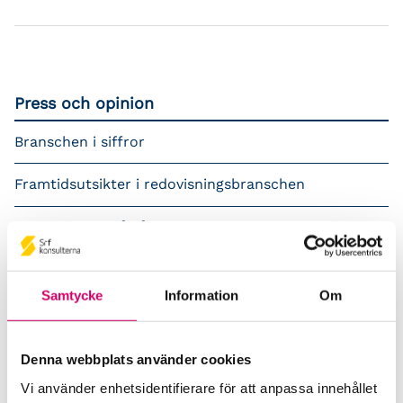
Press och opinion
Branschen i siffror
Framtidsutsikter i redovisningsbranschen
Prenumerera på våra nyhetsbrev
Pressrum
Samtycke
Information
Om
Påverkansarbete
Remisser
Denna webbplats använder cookies
Vi använder enhetsidentifierare för att anpassa innehållet
Samverkan med myndigheter och organisationer