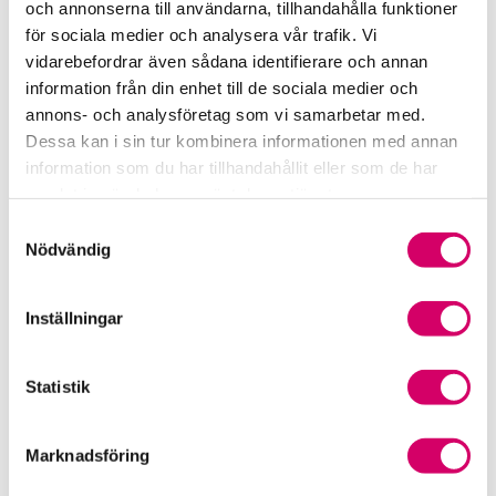
och annonserna till användarna, tillhandahålla funktioner
för sociala medier och analysera vår trafik. Vi
Srf Fokusrapport 2024 – insikter för hållbart
vidarebefordrar även sådana identifierare och annan
företagande
information från din enhet till de sociala medier och
annons- och analysföretag som vi samarbetar med.
Våra nyhetskanaler
Dessa kan i sin tur kombinera informationen med annan
information som du har tillhandahållit eller som de har
Tidningen Konsulten
samlat in när du har använt deras tjänster.
Samtyckesval
Srf Nyhetsbevakning
Nödvändig
Följ oss i sociala medier
Inställningar
Öppet brev till Myndigheten för yrkeshögskolan
Framtidsutsikter i lönebranschen
Statistik
Marknadsföring