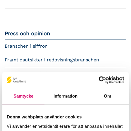
Press och opinion
Branschen i siffror
Framtidsutsikter i redovisningsbranschen
Prenumerera på våra nyhetsbrev
Pressrum
Samtycke
Information
Om
Påverkansarbete
Remisser
Denna webbplats använder cookies
Vi använder enhetsidentifierare för att anpassa innehållet
Samverkan med myndigheter och organisationer