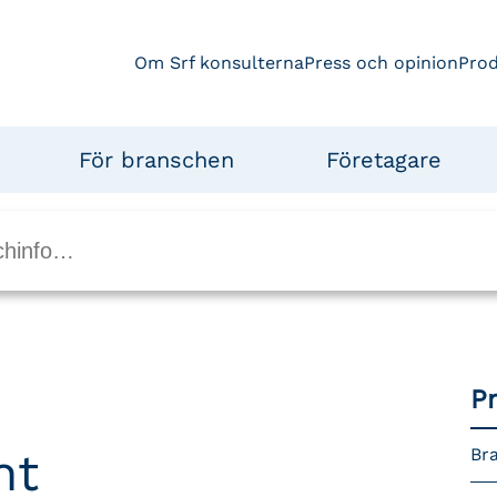
Om Srf konsulterna
Press och opinion
Pro
För branschen
Företagare
P
nt
Bra