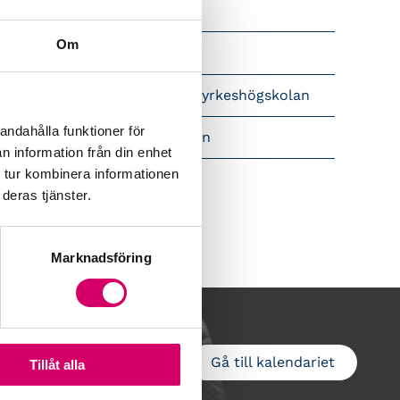
Srf Nyhetsbevakning
Om
Följ oss i sociala medier
pet brev till Myndigheten för yrkeshögskolan
andahålla funktioner för
amtidsutsikter i lönebranschen
n information från din enhet
 tur kombinera informationen
deras tjänster.
Marknadsföring
Gå till kalendariet
Lägg till i kalender
Tillåt alla