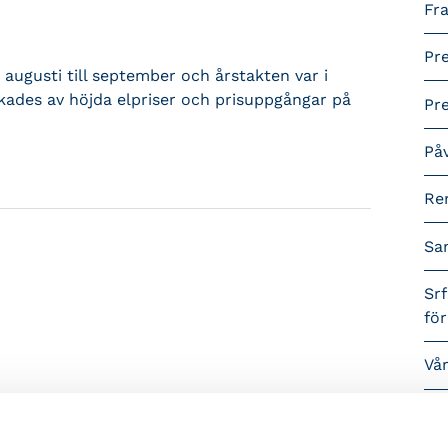
Fra
Pr
augusti till september och årstakten var i
ades av höjda elpriser och prisuppgångar på
Pr
På
Re
Sa
Srf
fö
Vå