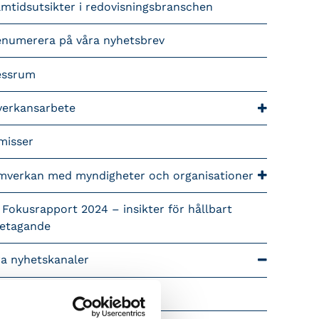
mtidsutsikter i redovisningsbranschen
enumerera på våra nyhetsbrev
essrum
verkansarbete
misser
mverkan med myndigheter och organisationer
 Fokusrapport 2024 – insikter för hållbart
retagande
ra nyhetskanaler
Tidningen Konsulten