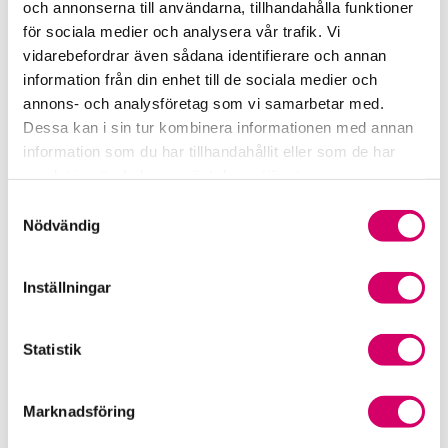
och annonserna till användarna, tillhandahålla funktioner
för sociala medier och analysera vår trafik. Vi
Srf Fokusrapport 2024 – insikter för hållbart
vidarebefordrar även sådana identifierare och annan
företagande
information från din enhet till de sociala medier och
annons- och analysföretag som vi samarbetar med.
Våra nyhetskanaler
Dessa kan i sin tur kombinera informationen med annan
information som du har tillhandahållit eller som de har
Tidningen Konsulten
samlat in när du har använt deras tjänster.
Samtyckesval
Srf Nyhetsbevakning
Nödvändig
Följ oss i sociala medier
Inställningar
Öppet brev till Myndigheten för yrkeshögskolan
Framtidsutsikter i lönebranschen
Statistik
Marknadsföring