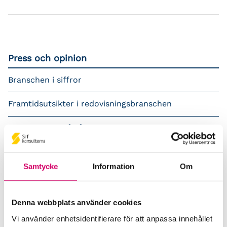
Press och opinion
Branschen i siffror
Framtidsutsikter i redovisningsbranschen
Prenumerera på våra nyhetsbrev
Pressrum
Samtycke
Information
Om
Påverkansarbete
Remisser
Denna webbplats använder cookies
Vi använder enhetsidentifierare för att anpassa innehållet
Samverkan med myndigheter och organisationer