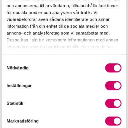
Samverkan med myndigheter och organisationer
och annonserna till användarna, tillhandahålla funktioner
för sociala medier och analysera vår trafik. Vi
Srf Fokusrapport 2024 – insikter för hållbart
vidarebefordrar även sådana identifierare och annan
företagande
information från din enhet till de sociala medier och
annons- och analysföretag som vi samarbetar med.
Våra nyhetskanaler
Dessa kan i sin tur kombinera informationen med annan
information som du har tillhandahållit eller som de har
Tidningen Konsulten
samlat in när du har använt deras tjänster.
Samtyckesval
Srf Nyhetsbevakning
Nödvändig
Följ oss i sociala medier
Inställningar
Öppet brev till Myndigheten för yrkeshögskolan
Statistik
Framtidsutsikter i lönebranschen
Marknadsföring