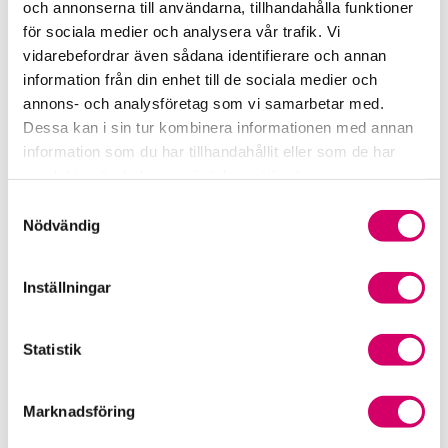
och annonserna till användarna, tillhandahålla funktioner
för sociala medier och analysera vår trafik. Vi
Srf Fokusrapport 2024 – insikter för hållbart
vidarebefordrar även sådana identifierare och annan
företagande
information från din enhet till de sociala medier och
annons- och analysföretag som vi samarbetar med.
Våra nyhetskanaler
Dessa kan i sin tur kombinera informationen med annan
information som du har tillhandahållit eller som de har
Tidningen Konsulten
samlat in när du har använt deras tjänster.
Samtyckesval
Srf Nyhetsbevakning
Nödvändig
Följ oss i sociala medier
Inställningar
Öppet brev till Myndigheten för yrkeshögskolan
Framtidsutsikter i lönebranschen
Statistik
Marknadsföring