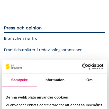
Press och opinion
Branschen i siffror
Framtidsutsikter i redovisningsbranschen
Prenumerera på våra nyhetsbrev
Pressrum
Samtycke
Information
Om
Påverkansarbete
Remisser
Denna webbplats använder cookies
Vi använder enhetsidentifierare för att anpassa innehållet
Samverkan med myndigheter och organisationer