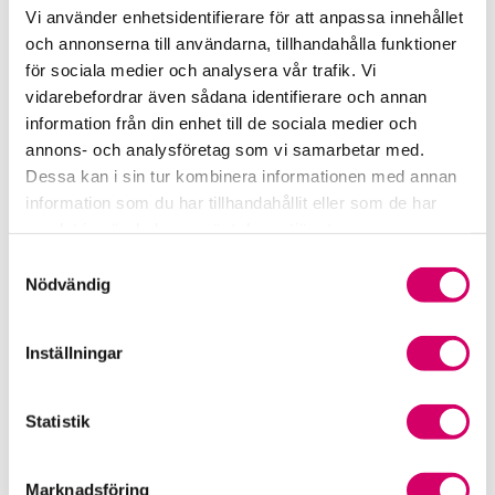
Remisser
Vi använder enhetsidentifierare för att anpassa innehållet
och annonserna till användarna, tillhandahålla funktioner
Samverkan med myndigheter och organisationer
för sociala medier och analysera vår trafik. Vi
vidarebefordrar även sådana identifierare och annan
Srf Fokusrapport 2024 – insikter för hållbart
information från din enhet till de sociala medier och
företagande
annons- och analysföretag som vi samarbetar med.
Dessa kan i sin tur kombinera informationen med annan
Våra nyhetskanaler
information som du har tillhandahållit eller som de har
samlat in när du har använt deras tjänster.
Tidningen Konsulten
Samtyckesval
Nödvändig
Srf Nyhetsbevakning
Följ oss i sociala medier
Inställningar
Öppet brev till Myndigheten för yrkeshögskolan
Statistik
Framtidsutsikter i lönebranschen
Marknadsföring