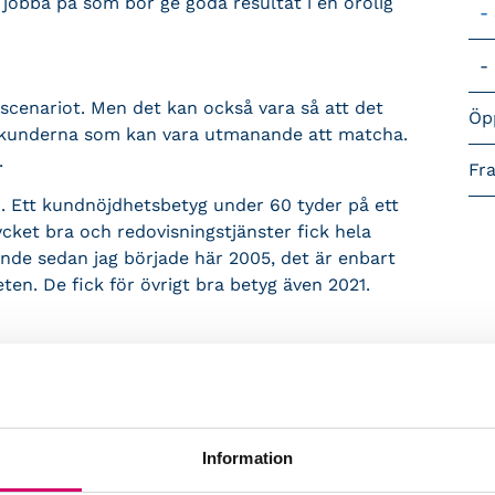
t jobba på som bör ge goda resultat i en orolig
scenariot. Men det kan också vara så att det
Öp
 kunderna som kan vara utmanande att matcha.
.
Fr
 66. Ett kundnöjdhetsbetyg under 60 tyder på ett
cket bra och redovisningstjänster fick hela
ande sedan jag började här 2005, det är enbart
n. De fick för övrigt bra betyg även 2021.
alat arbetar med kvalitet via auktorisation
tt det resultatet upprepar sig. Och visar vad en
Information
torer före och under pandemin finns det många
Företagskunder är mer påverkade än