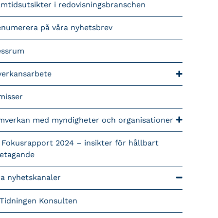
mtidsutsikter i redovisningsbranschen
enumerera på våra nyhetsbrev
essrum
verkansarbete
misser
mverkan med myndigheter och organisationer
 Fokusrapport 2024 – insikter för hållbart
retagande
ra nyhetskanaler
Tidningen Konsulten