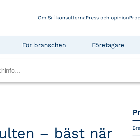
Om Srf konsulterna
Press och opinion
Pro
För branschen
Företagare
P
ulten – bäst när
Bra