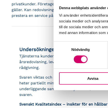
privatkunder. Företagen kan se den här tiden som e
Denna webbplats använder 
gäller. Kan redovisningsbyråerna steppa upp när f
prestera en service på topp eller inte? Det blir oer
Vi använder enhetsidentifierar
sociala medier och analysera 
till de sociala medier och a
med annan information som du 
Samtyckesval
Undersökningen
Nödvändig
Tjänsterna kunderna tillfrågas om är: bokföri
årsredovisning, leverantörsfakturahantering, fa
rådgivning.
Svaren viktas och analyseras enligt strukture
Avvisa
heter partiellt minsta kvadratmetoden (PLS- P
underliggande samband analyserbara, i motsats
svaren.
Svenskt Kvalitetsindex – insikter för en hållbar