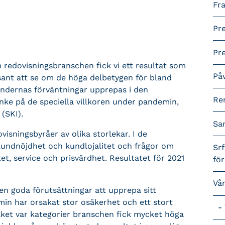
Fra
Pr
Pr
 redovisningsbranschen fick vi ett resultat som
På
ssant att se om de höga delbetygen för bland
kundernas förväntningar upprepas i den
Re
anke på de speciella villkoren under pandemin,
(SKI).
Sa
visningsbyråer av olika storlekar. I de
undnöjdhet och kundlojalitet och frågor om
Srf
t, service och prisvärdhet. Resultatet för 2021
fö
Vå
en goda förutsättningar att upprepa sitt
in har orsakat stor osäkerhet och ett stort
lket var kategorier branschen fick mycket höga