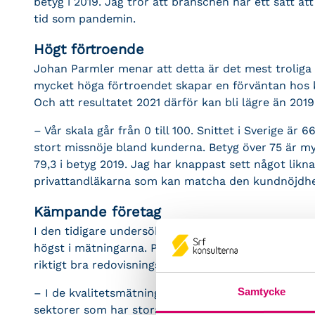
betyg i 2019. Jag tror att branschen har ett sätt at
tid som pandemin.
Högt förtroende
Johan Parmler menar att detta är det mest troliga 
mycket höga förtroendet skapar en förväntan hos
Och att resultatet 2021 därför kan bli lägre än 2019
– Vår skala går från 0 till 100. Snittet i Sverige är
stort missnöje bland kunderna. Betyg över 75 är my
79,3 i betyg 2019. Jag har knappast sett något likn
privattandläkarna som kan matcha den kundnöjdhete
Kämpande företag
I den tidigare undersökningen låg de byråer som utt
högst i mätningarna. Parmler håller för sannolikt a
riktigt bra redovisningsbyrå kan göra.
Samtycke
– I de kvalitetsmätningar vi gjort inom andra sek
sektorer som har stora skillnader i kundnöjdhet. 