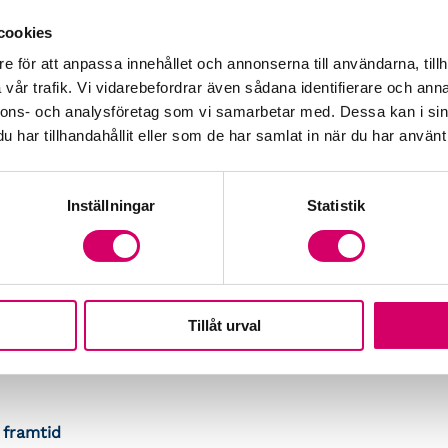
tt test på om man verkligen är bäst när det
cookies
öretagen kämpar för sin överlevnad och
hört intressant att skåda.
e för att anpassa innehållet och annonserna till användarna, tillh
vår trafik. Vi vidarebefordrar även sådana identifierare och anna
nnons- och analysföretag som vi samarbetar med. Dessa kan i sin
har tillhandahållit eller som de har samlat in när du har använt 
Inställningar
Statistik
ng, bokslut, bokslutsgenomgång,
kturering, löner, deklaration och
lla ekvationsmodeller och en metod som
Tillåt urval
artial Least Square). Metoden gör även
 till att enbart sammanställa de direkta
 framtid