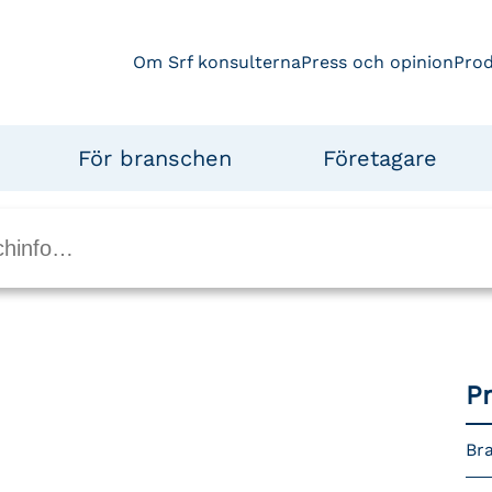
Om Srf konsulterna
Press och opinion
Pro
För branschen
Företagare
P
Bra