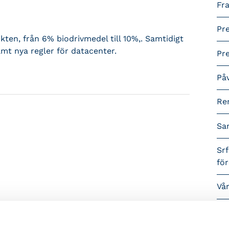
Fra
Pr
ten, från 6% biodrivmedel till 10%,. Samtidigt
amt nya regler för datacenter.
Pr
På
Re
Sa
Srf
fö
Vå