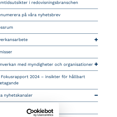
mtidsutsikter i redovisningsbranschen
enumerera på våra nyhetsbrev
essrum
verkansarbete
misser
mverkan med myndigheter och organisationer
 Fokusrapport 2024 – insikter för hållbart
retagande
ra nyhetskanaler
Tidningen Konsulten