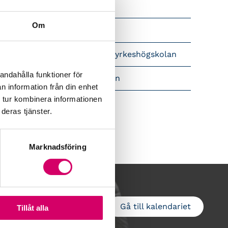
Srf Nyhetsbevakning
Om
Följ oss i sociala medier
pet brev till Myndigheten för yrkeshögskolan
andahålla funktioner för
amtidsutsikter i lönebranschen
n information från din enhet
 tur kombinera informationen
deras tjänster.
Marknadsföring
Gå till kalendariet
Lägg till i kalender
Tillåt alla