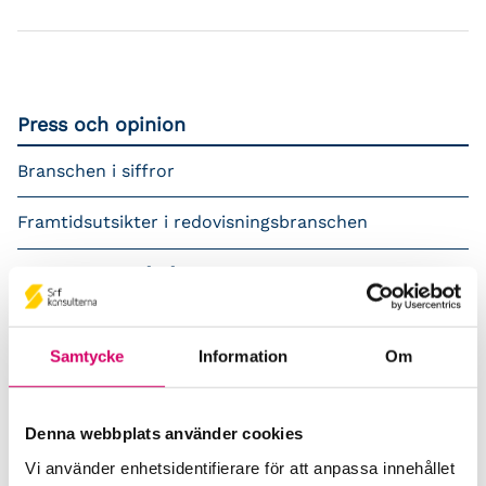
Press och opinion
Branschen i siffror
Framtidsutsikter i redovisningsbranschen
Prenumerera på våra nyhetsbrev
Pressrum
Samtycke
Information
Om
Påverkansarbete
Remisser
Denna webbplats använder cookies
Vi använder enhetsidentifierare för att anpassa innehållet
Samverkan med myndigheter och organisationer