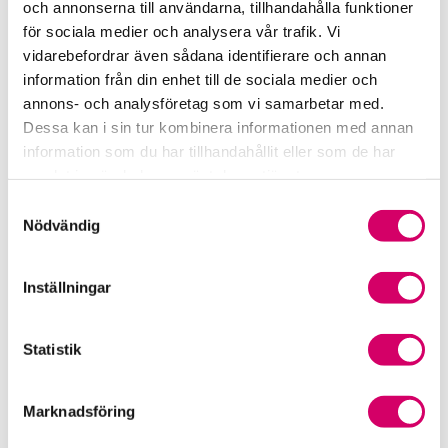
och annonserna till användarna, tillhandahålla funktioner
för sociala medier och analysera vår trafik. Vi
Srf Fokusrapport 2024 – insikter för hållbart
vidarebefordrar även sådana identifierare och annan
företagande
information från din enhet till de sociala medier och
annons- och analysföretag som vi samarbetar med.
Våra nyhetskanaler
Dessa kan i sin tur kombinera informationen med annan
information som du har tillhandahållit eller som de har
Tidningen Konsulten
samlat in när du har använt deras tjänster.
Samtyckesval
Srf Nyhetsbevakning
Nödvändig
Följ oss i sociala medier
Inställningar
Öppet brev till Myndigheten för yrkeshögskolan
Framtidsutsikter i lönebranschen
Statistik
Marknadsföring