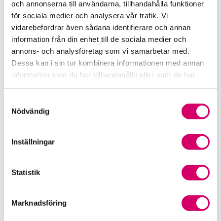
och annonserna till användarna, tillhandahålla funktioner
för sociala medier och analysera vår trafik. Vi
Srf Fokusrapport 2024 – insikter för hållbart
vidarebefordrar även sådana identifierare och annan
företagande
information från din enhet till de sociala medier och
annons- och analysföretag som vi samarbetar med.
Våra nyhetskanaler
Dessa kan i sin tur kombinera informationen med annan
information som du har tillhandahållit eller som de har
Tidningen Konsulten
samlat in när du har använt deras tjänster.
Samtyckesval
Srf Nyhetsbevakning
Nödvändig
Följ oss i sociala medier
Inställningar
Öppet brev till Myndigheten för yrkeshögskolan
Framtidsutsikter i lönebranschen
Statistik
Marknadsföring