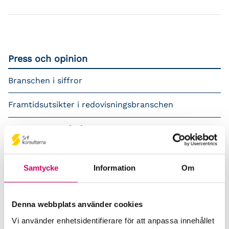
Press och opinion
Branschen i siffror
Framtidsutsikter i redovisningsbranschen
Prenumerera på våra nyhetsbrev
Pressrum
Samtycke
Information
Om
Påverkansarbete
Remisser
Denna webbplats använder cookies
Vi använder enhetsidentifierare för att anpassa innehållet
Samverkan med myndigheter och organisationer