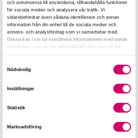
och annonserna till användarna, tillhandahålla funktioner
för sociala medier och analysera vår trafik. Vi
Srf Fokusrapport 2024 – insikter för hållbart
vidarebefordrar även sådana identifierare och annan
företagande
information från din enhet till de sociala medier och
annons- och analysföretag som vi samarbetar med.
Våra nyhetskanaler
Dessa kan i sin tur kombinera informationen med annan
information som du har tillhandahållit eller som de har
Tidningen Konsulten
samlat in när du har använt deras tjänster.
Samtyckesval
Srf Nyhetsbevakning
Nödvändig
Följ oss i sociala medier
Inställningar
Öppet brev till Myndigheten för yrkeshögskolan
Framtidsutsikter i lönebranschen
Statistik
Marknadsföring