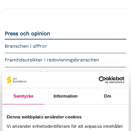
Press och opinion
Branschen i siffror
Framtidsutsikter i redovisningsbranschen
Prenumerera på våra nyhetsbrev
Pressrum
Samtycke
Information
Om
Påverkansarbete
Remisser
Denna webbplats använder cookies
Vi använder enhetsidentifierare för att anpassa innehållet
Samverkan med myndigheter och organisationer