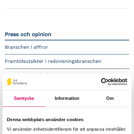
Press och opinion
Branschen i siffror
Framtidsutsikter i redovisningsbranschen
Prenumerera på våra nyhetsbrev
Pressrum
Samtycke
Information
Om
Påverkansarbete
Remisser
Denna webbplats använder cookies
Vi använder enhetsidentifierare för att anpassa innehållet
Samverkan med myndigheter och organisationer