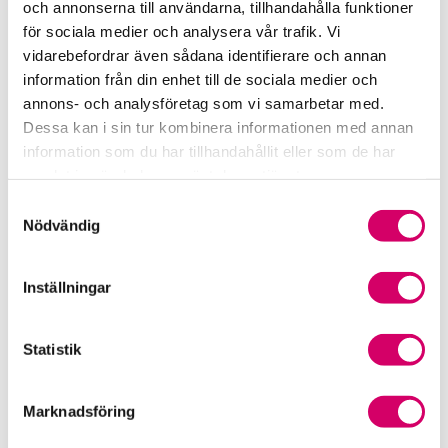
och annonserna till användarna, tillhandahålla funktioner
för sociala medier och analysera vår trafik. Vi
Srf Fokusrapport 2024 – insikter för hållbart
vidarebefordrar även sådana identifierare och annan
företagande
information från din enhet till de sociala medier och
annons- och analysföretag som vi samarbetar med.
Våra nyhetskanaler
Dessa kan i sin tur kombinera informationen med annan
information som du har tillhandahållit eller som de har
Tidningen Konsulten
samlat in när du har använt deras tjänster.
Samtyckesval
Srf Nyhetsbevakning
Nödvändig
Följ oss i sociala medier
Inställningar
Öppet brev till Myndigheten för yrkeshögskolan
Framtidsutsikter i lönebranschen
Statistik
Marknadsföring