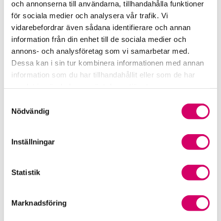
och annonserna till användarna, tillhandahålla funktioner
för sociala medier och analysera vår trafik. Vi
Srf Fokusrapport 2024 – insikter för hållbart
vidarebefordrar även sådana identifierare och annan
företagande
information från din enhet till de sociala medier och
annons- och analysföretag som vi samarbetar med.
Våra nyhetskanaler
Dessa kan i sin tur kombinera informationen med annan
information som du har tillhandahållit eller som de har
Tidningen Konsulten
samlat in när du har använt deras tjänster.
Samtyckesval
Srf Nyhetsbevakning
Nödvändig
Följ oss i sociala medier
Inställningar
Öppet brev till Myndigheten för yrkeshögskolan
Framtidsutsikter i lönebranschen
Statistik
Marknadsföring