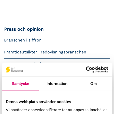
Press och opinion
Branschen i siffror
Framtidsutsikter i redovisningsbranschen
Prenumerera på våra nyhetsbrev
Pressrum
Samtycke
Information
Om
Påverkansarbete
Remisser
Denna webbplats använder cookies
Vi använder enhetsidentifierare för att anpassa innehållet
Samverkan med myndigheter och organisationer