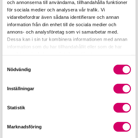
och annonserna till användarna, tillhandahålla funktioner
för sociala medier och analysera vår trafik. Vi
Srf Fokusrapport 2024 – insikter för hållbart
vidarebefordrar även sådana identifierare och annan
företagande
information från din enhet till de sociala medier och
annons- och analysföretag som vi samarbetar med.
Våra nyhetskanaler
Dessa kan i sin tur kombinera informationen med annan
information som du har tillhandahållit eller som de har
Tidningen Konsulten
samlat in när du har använt deras tjänster.
Samtyckesval
Srf Nyhetsbevakning
Nödvändig
Följ oss i sociala medier
Inställningar
Öppet brev till Myndigheten för yrkeshögskolan
Framtidsutsikter i lönebranschen
Statistik
Marknadsföring