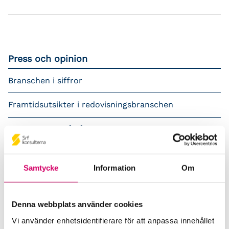
Press och opinion
Branschen i siffror
Framtidsutsikter i redovisningsbranschen
Prenumerera på våra nyhetsbrev
Pressrum
Samtycke
Information
Om
Påverkansarbete
Remisser
Denna webbplats använder cookies
Vi använder enhetsidentifierare för att anpassa innehållet
Samverkan med myndigheter och organisationer