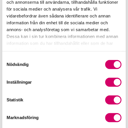
och annonserna till användarna, tillhandahålla funktioner
för sociala medier och analysera vår trafik. Vi
Srf Fokusrapport 2024 – insikter för hållbart
vidarebefordrar även sådana identifierare och annan
företagande
information från din enhet till de sociala medier och
annons- och analysföretag som vi samarbetar med.
Våra nyhetskanaler
Dessa kan i sin tur kombinera informationen med annan
information som du har tillhandahållit eller som de har
Tidningen Konsulten
samlat in när du har använt deras tjänster.
Samtyckesval
Srf Nyhetsbevakning
Nödvändig
Följ oss i sociala medier
Inställningar
Öppet brev till Myndigheten för yrkeshögskolan
Framtidsutsikter i lönebranschen
Statistik
Marknadsföring