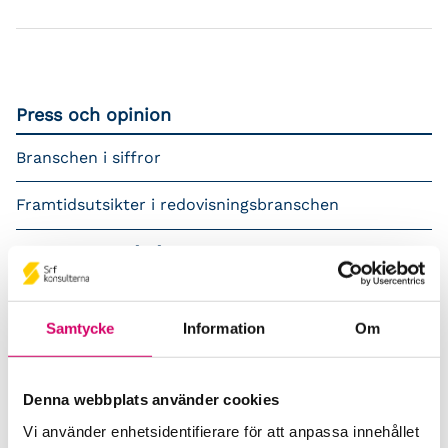
Press och opinion
Branschen i siffror
Framtidsutsikter i redovisningsbranschen
Prenumerera på våra nyhetsbrev
Pressrum
Samtycke
Information
Om
Påverkansarbete
Remisser
Denna webbplats använder cookies
Vi använder enhetsidentifierare för att anpassa innehållet
Samverkan med myndigheter och organisationer