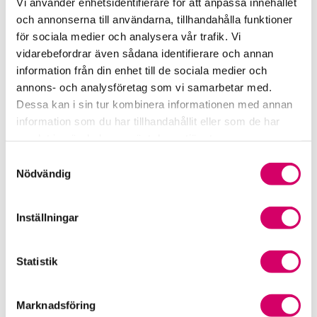
Vi använder enhetsidentifierare för att anpassa innehållet
och annonserna till användarna, tillhandahålla funktioner
Samverkan med myndigheter och organisationer
för sociala medier och analysera vår trafik. Vi
vidarebefordrar även sådana identifierare och annan
Srf Fokusrapport 2024 – insikter för hållbart
information från din enhet till de sociala medier och
företagande
annons- och analysföretag som vi samarbetar med.
Dessa kan i sin tur kombinera informationen med annan
Våra nyhetskanaler
information som du har tillhandahållit eller som de har
samlat in när du har använt deras tjänster.
Tidningen Konsulten
Samtyckesval
Nödvändig
Srf Nyhetsbevakning
Följ oss i sociala medier
Inställningar
Öppet brev till Myndigheten för yrkeshögskolan
Statistik
Framtidsutsikter i lönebranschen
Marknadsföring