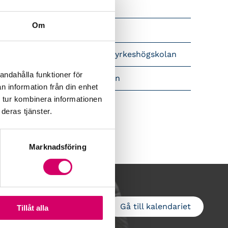
Srf Nyhetsbevakning
Om
Följ oss i sociala medier
pet brev till Myndigheten för yrkeshögskolan
andahålla funktioner för
amtidsutsikter i lönebranschen
n information från din enhet
 tur kombinera informationen
deras tjänster.
Marknadsföring
Gå till kalendariet
Lägg till i kalender
Tillåt alla